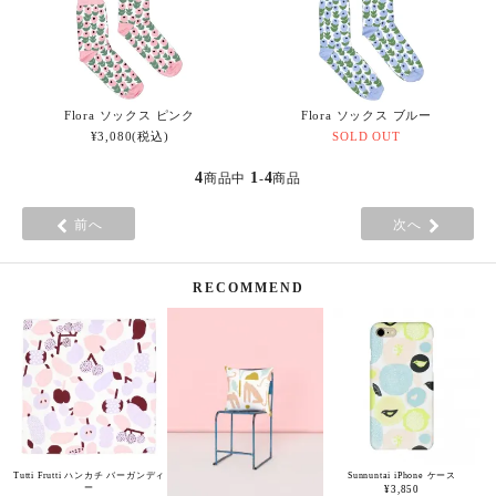
Flora ソックス ピンク
Flora ソックス ブルー
¥3,080(税込)
SOLD OUT
4
1
4
商品中
-
商品
前へ
次へ
RECOMMEND
Tutti Frutti ハンカチ バーガンディ
Sunnuntai iPhone ケース
ー
¥3,850