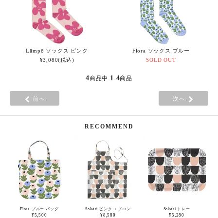
Lämpö ソックス ピンク
Flora ソックス ブルー
¥3,080(税込)
SOLD OUT
4
1
4
商品中
-
商品
前へ
次へ
RECOMMEND
Flora ブルー バッグ
Sokeri ピンク エプロン
Sokeri トレー
¥5,500
¥8,580
¥5,280