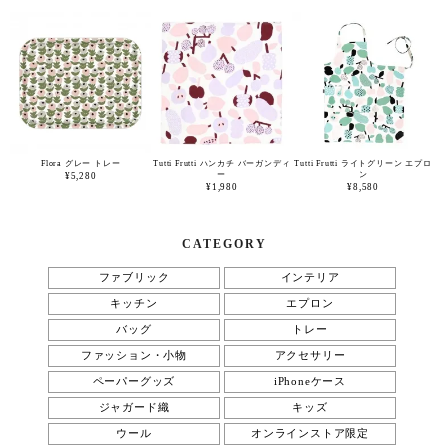
Flora グレー トレー
Tutti Frutti ハンカチ バーガンディ
Tutti Frutti ライトグリーン エプロ
ー
ン
¥5,280
¥1,980
¥8,580
CATEGORY
ファブリック
インテリア
キッチン
エプロン
バッグ
トレー
ファッション・小物
アクセサリー
ペーパーグッズ
iPhoneケース
ジャガード織
キッズ
ウール
オンラインストア限定