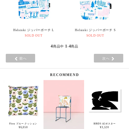
Helsinki ジッパーポーチ L
Helsinki ジッパーポーチ S
SOLD OUT
SOLD OUT
4
1
4
商品中
-
商品
前へ
次へ
RECOMMEND
Flora ブルー クッション
BIRDS A2ポスター
¥6,050
¥3,520