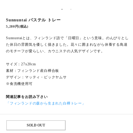
Sunnuntai パステル トレー
5,280円(税込)
Sunnuntaiとは、フィンランド語で「日曜日」という意味。のんびりとし
た休日の雰囲気を優しく描きました。花々に囲まれながら休養する鳥達
のモチーフが愛らしい、カウニステの人気デザインです。
サイズ：27x20cm
素材：フィンランド産白樺合板
デザイン：マッティ・ピックヤムサ
※食洗機使用可
関連記事をお読み下さい
「フィンランドの森から生まれた白樺トレー」
SOLD OUT