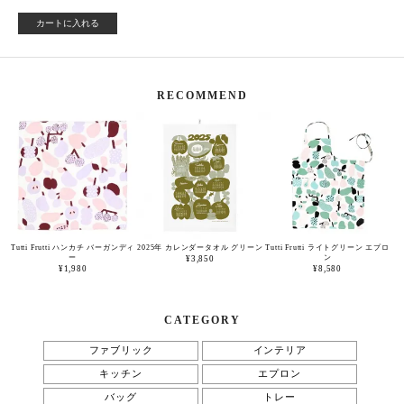
カートに入れる
RECOMMEND
Tutti Frutti ハンカチ バーガンディ
2025年 カレンダータオル グリーン
Tutti Frutti ライトグリーン エプロ
ー
ン
¥3,850
¥1,980
¥8,580
CATEGORY
ファブリック
インテリア
キッチン
エプロン
バッグ
トレー