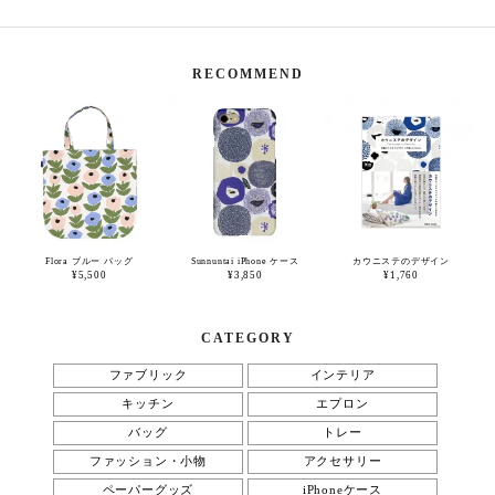
RECOMMEND
Flora ブルー バッグ
Sunnuntai iPhone ケース
カウニステのデザイン
¥5,500
¥3,850
¥1,760
CATEGORY
ファブリック
インテリア
キッチン
エプロン
バッグ
トレー
ファッション・小物
アクセサリー
ペーパーグッズ
iPhoneケース